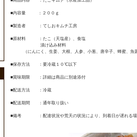
■商品内容 ：たこキムチ（水産加工品）
■内容量 ：２００ｇ
■製造者 ：てしおキムチ工房
■原材料 ：たこ（天塩産）、食塩
漬け込み材料
（にんにく、生姜、大根、人参、小葱、唐辛子、蜂蜜、魚醤
■保存方法 ：要冷蔵１０℃以下
■賞味期限 ：詳細は商品に別途添付
■配送方法 ：冷蔵
■配送期間 ：通年取り扱い
■備考 ：配達状況や荒天の状況により、到着日が遅れる場