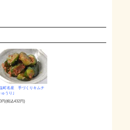
塩町名産 手づくりキムチ
きゅうり｣
00円(税込432円)