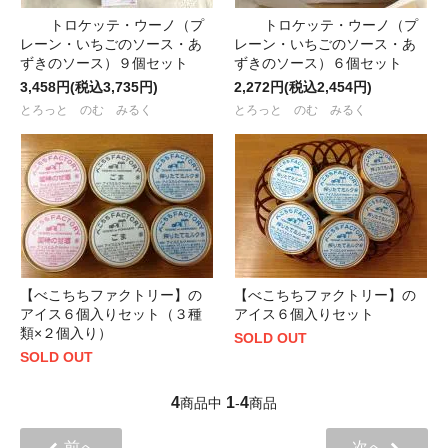
トロケッテ・ウーノ（プ
トロケッテ・ウーノ（プ
レーン・いちごのソース・あ
レーン・いちごのソース・あ
ずきのソース）９個セット
ずきのソース）６個セット
3,458円(税込3,735円)
2,272円(税込2,454円)
とろっと のむ みるく
とろっと のむ みるく
【べこちちファクトリー】の
【べこちちファクトリー】の
アイス６個入りセット（３種
アイス６個入りセット
類×２個入り）
SOLD OUT
SOLD OUT
4
1
4
商品中
-
商品
前へ
次へ