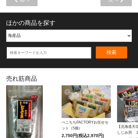
ほかの商品を探す
検索
売れ筋商品
べこちちFACTORYお任せセ
【北海道天
ット（5個）
しじみ貝 
2,750円(税込2,970円)